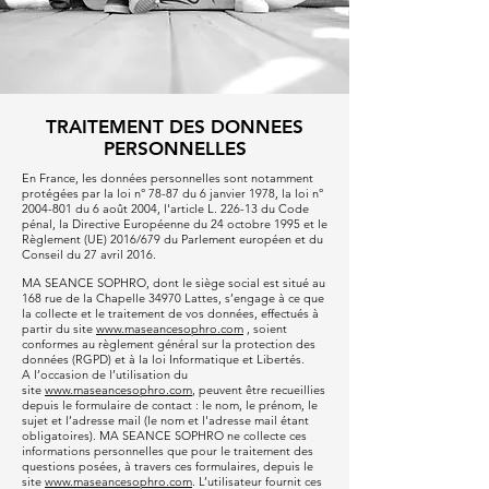
TRAITEMENT DES DONNEES
PERSONNELLES
En France, les données personnelles sont notamment
protégées par la loi n° 78-87 du 6 janvier 1978, la loi n°
2004-801
du 6 août 2004, l'article L. 226-13 du Code
pénal, la Directive Européenne du 24 octobre 1995 et le
Règlement (UE) 2016/679 du Parlement européen et du
Conseil du 27 avril 2016.
MA SEANCE SOPHRO, dont le siège social est situé au
168 rue de la Chapelle 34970 Lattes, s’engage à ce que
la collecte et le traitement de vos données, effectués à
partir du site
www.maseancesophro.com
, soient
conformes au règlement général sur la protection des
données (RGPD) et à la loi Informatique et Libertés.
A l’occasion de l’utilisation du
site
www.maseancesophro.com
, peuvent être recueillies
depuis le formulaire de contact : le nom, le prénom, le
sujet et l’adresse mail (le nom et l'adresse mail étant
obligatoires). MA SEANCE SOPHRO ne collecte ces
informations personnelles que pour le traitement des
questions posées, à travers ces formulaires, depuis le
site
www.maseancesophro.com
. L’utilisateur fournit ces