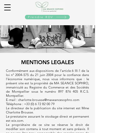
Prendre RDV
MENTIONS LEGALES
Conformément aux dispositions de l’article 6 III-1 de la
loi n°
2004-575
du 21 juin 2004 pour la confiance dans
l’économie numérique, nous vous informons que : le
présent site est la propriété de MA SEANCE SOPHRO,
immatriculé au Registre du Commerce et des Sociétés
de Montpellier sous le numéro
897 876 405
R.C.S.
Montpellier.
E-mail :
charlotte.brousse@maseancesophro.com
Téléphone : +33 (0) 6 72 82 00 79
Le directeur de la publication du site internet est Mme
Charlotte Brousse.
Le prestataire assurant le stockage direct et permanent
est wix.com.
Le propriétaire de ce site se réserve le droit de
modifier son contenu à tout moment et sans préavis. Il